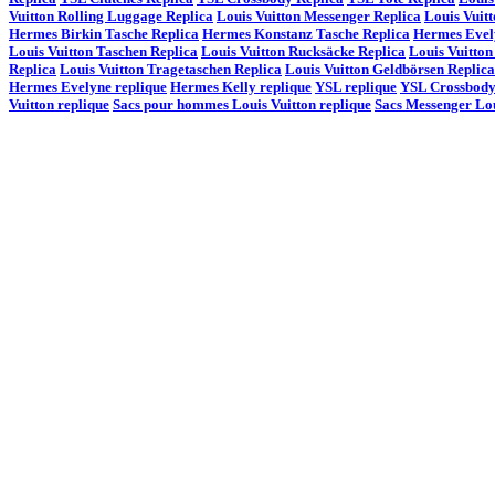
Vuitton Rolling Luggage Replica
Louis Vuitton Messenger Replica
Louis Vuitt
Hermes Birkin Tasche Replica
Hermes Konstanz Tasche Replica
Hermes Evel
Louis Vuitton Taschen Replica
Louis Vuitton Rucksäcke Replica
Louis Vuitton
Replica
Louis Vuitton Tragetaschen Replica
Louis Vuitton Geldbörsen Replica
Hermes Evelyne replique
Hermes Kelly replique
YSL replique
YSL Crossbody
Vuitton replique
Sacs pour hommes Louis Vuitton replique
Sacs Messenger Lou