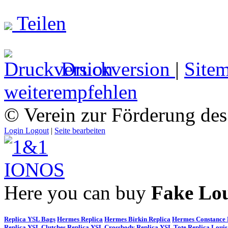
Teilen
Druckversion
|
Site
weiterempfehlen
© Verein zur Förderung d
Login
Logout
|
Seite bearbeiten
Here you can buy
Fake Lou
Replica YSL Bags
Hermes Replica
Hermes Birkin Replica
Hermes Constance 
Replica
YSL Clutches Replica
YSL Crossbody Replica
YSL Tote Replica
Louis