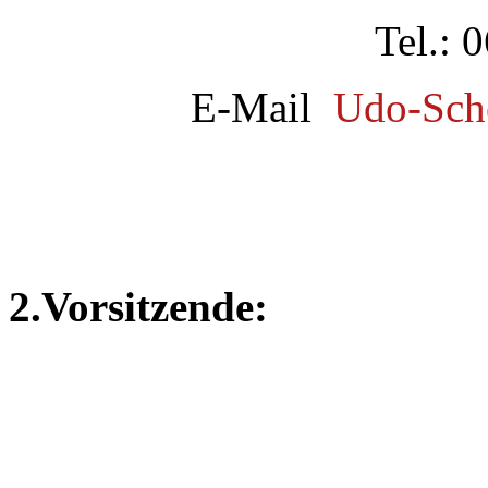
Tel.: 
E-Mail
Udo-Sch
2.Vorsitzen
Windthors
67069 Ludwi